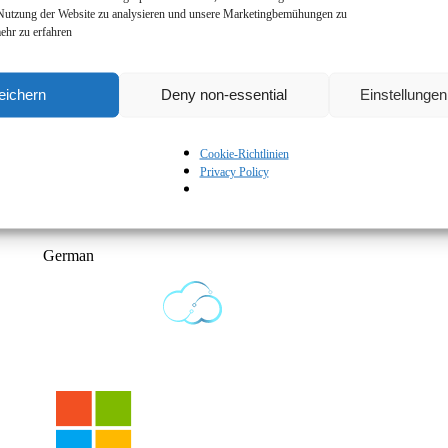
 Nutzung der Website zu analysieren und unsere Marketingbemühungen zu
ehr zu erfahren
rung
gelesen und akzeptiere diese.
eichern
Deny non-essential
Einstellunge
Cookie-Richtlinien
Privacy Policy
German