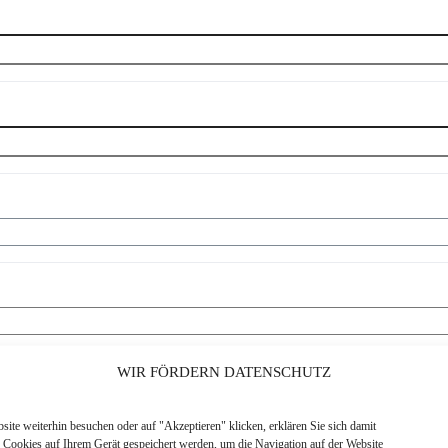
WIR FÖRDERN DATENSCHUTZ
Mobiltelefon
*
Maximal
14
Ziffern
ite weiterhin besuchen oder auf "Akzeptieren" klicken, erklären Sie sich damit
s Cookies auf Ihrem Gerät gespeichert werden, um die Navigation auf der Website